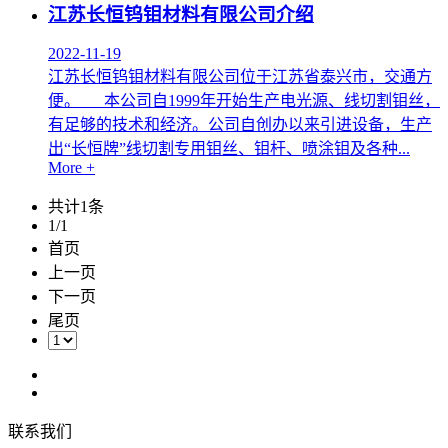
江苏长恒钨钼材料有限公司介绍
2022-11-19
江苏长恒钨钼材料有限公司位于江苏省泰兴市，交通方
便。 本公司自1999年开始生产电光源、线切割钼丝，
有足够的技术和经济。公司自创办以来引进设备，生产
出“长恒牌”线切割专用钼丝、钼杆、喷涂钼及各种...
More +
共计1条
1/1
首页
上一页
下一页
尾页
联系我们