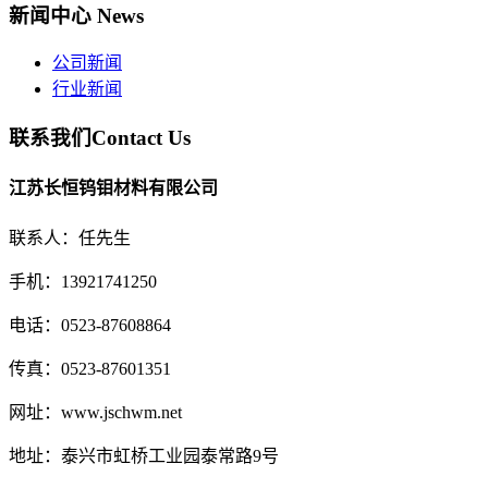
新闻中心
News
公司新闻
行业新闻
联系我们
Contact Us
江苏长恒钨钼材料有限公司
联系人：任先生
手机：13921741250
电话：0523-87608864
传真：0523-87601351
网址：www.jschwm.net
地址：泰兴市虹桥工业园泰常路9号